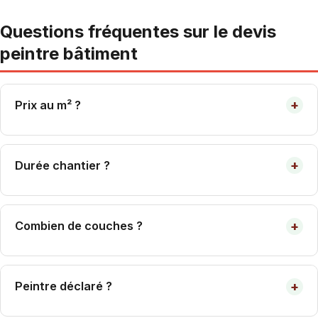
Questions fréquentes sur le devis
peintre bâtiment
+
Prix au m² ?
Intérieur : 20-45 €/m². Façade : 30-80 €/m².
+
Durée chantier ?
T3 80 m² : 3-5 j. Maison 150 m² : 7-12 j.
+
Combien de couches ?
2 finition sur sous-couche. 3 si support foncé.
+
Peintre déclaré ?