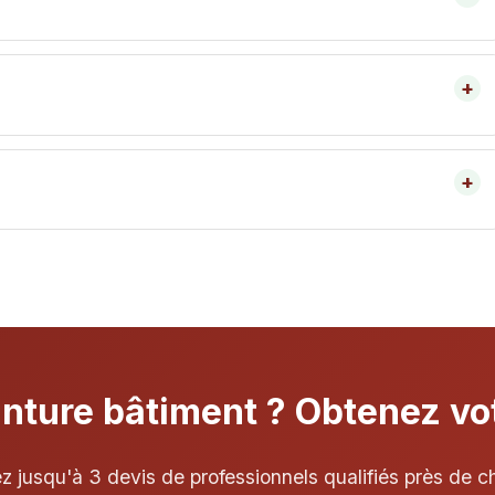
+
 boiseries.
+
inture bâtiment ? Obtenez vot
 jusqu'à 3 devis de professionnels qualifiés près de c