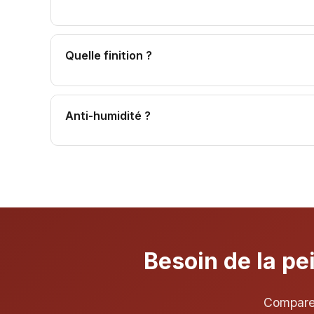
Toujours : assurance, garantie, TVA réduite.
Quelle finition ?
Mat : plafonds. Satin : pièces de vie. Brillant :
Anti-humidité ?
Oui milieux humides. Mais traiter cause avant.
Besoin de la pe
Comparez