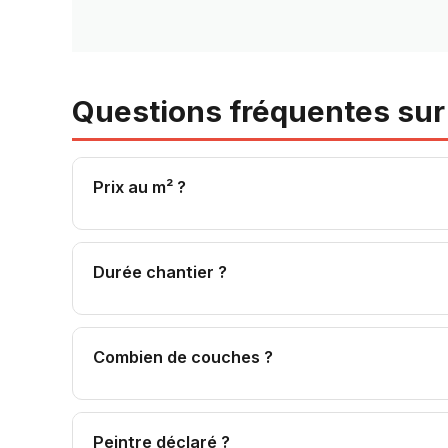
Questions fréquentes sur 
Prix au m² ?
Intérieur : 20-45 €/m². Façade : 30-80 €/m².
Durée chantier ?
T3 80 m² : 3-5 j. Maison 150 m² : 7-12 j.
Combien de couches ?
2 finition sur sous-couche. 3 si support foncé
Peintre déclaré ?